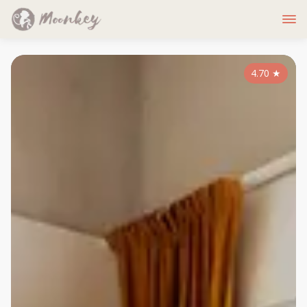
4.70
★