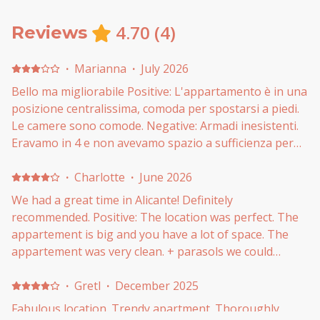
4.70
(
4
)
Reviews
·
Marianna
·
July 2026
Bello ma migliorabile Positive: L'appartamento è in una
posizione centralissima, comoda per spostarsi a piedi.
Le camere sono comode. Negative: Armadi inesistenti.
Eravamo in 4 e non avevamo spazio a sufficienza per
appendere i vestiti. Solo un mobiletto e un misero
appendino per stanza. Non ci era stato detto che la
·
Charlotte
·
June 2026
prenotazione prevedeva un deposito cauzionale di 250
We had a great time in Alicante! Definitely
euro. Il deposito mi è stato regolarmente restituito a
recommended. Positive: The location was perfect. The
fine vacanza, ma avrei preferito saperlo
appartement is big and you have a lot of space. The
anticipatamente. Anche le pratiche di check-in sono
appartement was very clean. + parasols we could
state abbastanza macchinose. Inoltre l'appartamento
borrow. Negative: We received only one big towel per
si trova in un palazzo, al terzo piano senza ascensore.
person for a 5 day stay. For a location at the beach it
·
Gretl
·
December 2025
would be nice to have at least two towels.
Fabulous location. Trendy apartment. Thoroughly