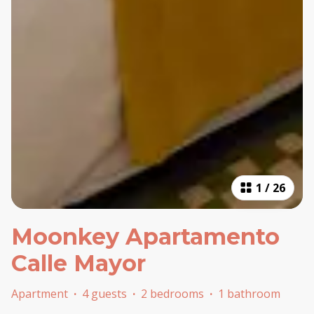
1
/
26
Moonkey Apartamento
Calle Mayor
Apartment
·
4 guests
·
2 bedrooms
·
1 bathroom