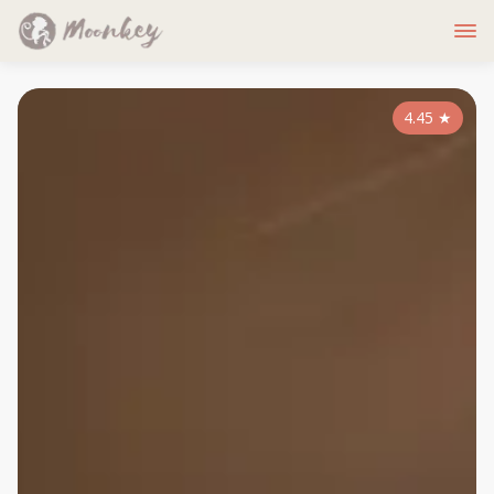
4.45
★